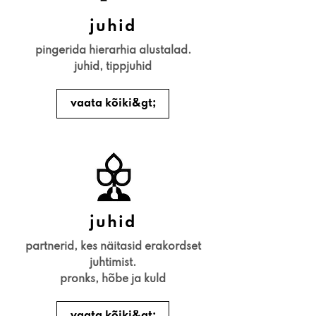
juhid
pingerida hierarhia alustalad.
juhid, tippjuhid
vaata kõiki&gt;
juhid
partnerid, kes näitasid erakordset
juhtimist.
pronks, hõbe ja kuld
vaata kõiki&gt;