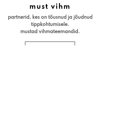
must vihm
partnerid, kes on tõusnud ja jõudnud
tippkohtumisele.
mustad vihmateemandid.
vaata kõiki&gt;
ei leia oma märki?
palu seda siin&gt;
hiljutised märkide
üleslaadimised