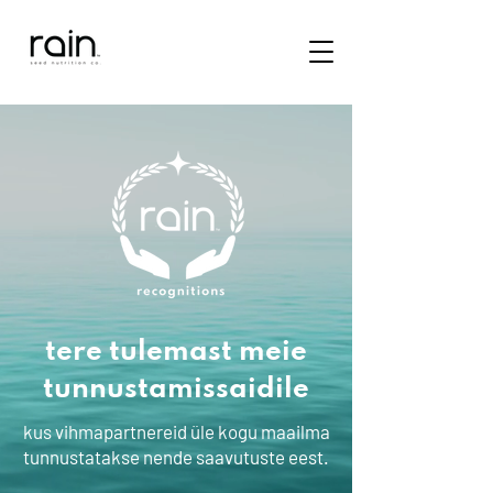
tere tulemast meie
tunnustamissaidile
kus vihmapartnereid üle kogu maailma
tunnustatakse nende saavutuste eest.