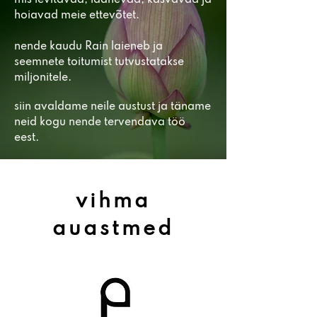
mis levitavad, idanevad, kasvavad ja
hoiavad meie ettevõtet.
nende kaudu Rain laieneb ja
seemnete toitumist tutvustatakse
miljonitele.
siin avaldame neile austust ja täname
neid kogu nende tervendava töö
eest.
vihma
auastmed