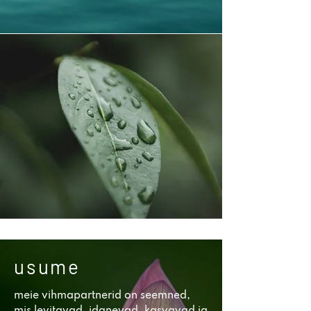
usume
meie vihmapartnerid on seemned,