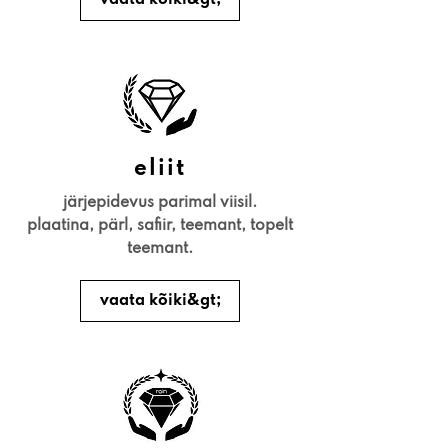
eliit
järjepidevus parimal viisil.
plaatina, pärl, safiir, teemant, topelt
teemant.
vaata kõiki&gt;