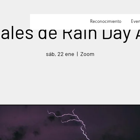
Reconocimiento
Even
ales de Rain Day
sáb, 22 ene
  |  
Zoom