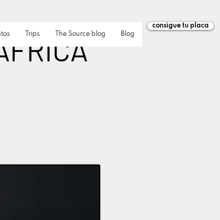
consigue tu placa
tos
Trips
The Source blog
Blog
 AFRICA