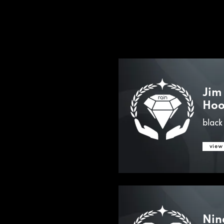
Jim
Hoo
black
view
Nin