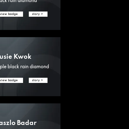
ack rain diamond
view badge
story >
usie Kwok
iple black rain diamond
view badge
story >
aszlo Badar