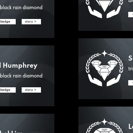
bl
e black rain diamond
 badge
story >
S
l Humphrey
tr
e black rain diamond
 badge
story >
L