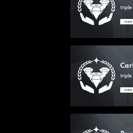
tripl
view
Car
tripl
view