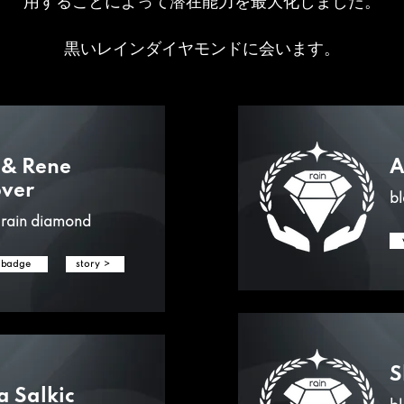
用することによって潜在能力を最大化しました。
黒いレインダイヤモンドに会います。
 & Rene
A
ver
bl
 rain diamond
 badge
story >
S
a Salkic