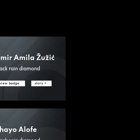
mir Amila Žužić
ack rain diamond
view badge
story >
hayo Alofe