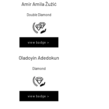
Amir Amila Žužić
Double Diamond
view badge >
Oladoyin Adedokun
Diamond
view badge >