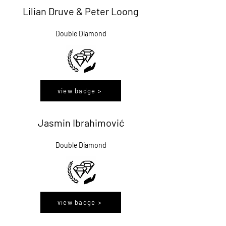
Lilian Druve & Peter Loong
Double Diamond
view badge >
Jasmin Ibrahimović
Double Diamond
view badge >