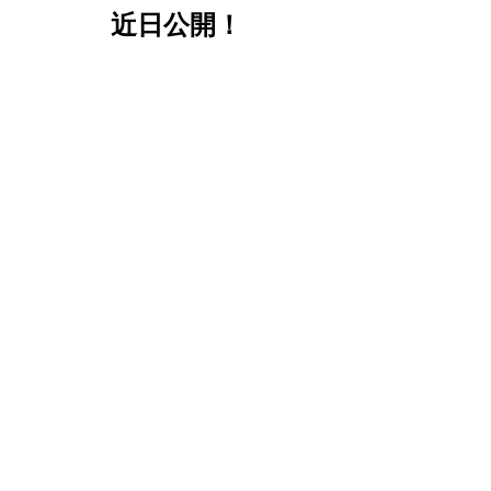
近日公開！
200 personal volume
1 active on the left
1 active on the right
5000 lesser leg CV
6 manager legs
60,000 group volume
近日公開！