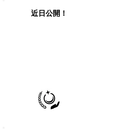
近日公開！
200 personal volume
1 active on the left
1 active on the right
5000 lesser leg CV
5 manager legs
30,000 group volume